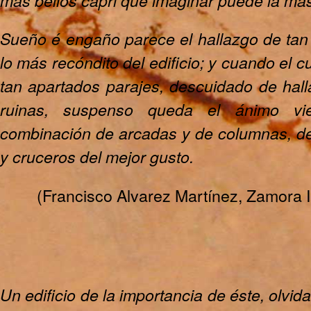
más bellos capri que imaginar puede la más
Sueño é engaño parece el hallazgo de tan
lo más recóndito del edificio; y cuando el cu
tan apartados parajes, descuidado de hal
ruinas, suspenso queda el ánimo vie
combinación de arcadas y de columnas, de
y cruceros del mejor gusto.
(Francisco Alvarez Martínez, Zamora 
Un edificio de la importancia de éste, olvid